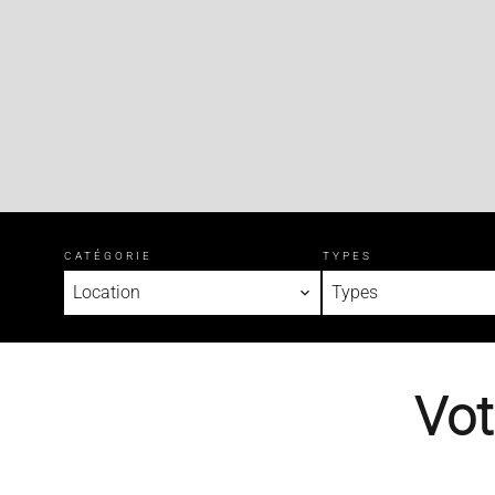
CATÉGORIE
TYPES
Location
Types
Vot