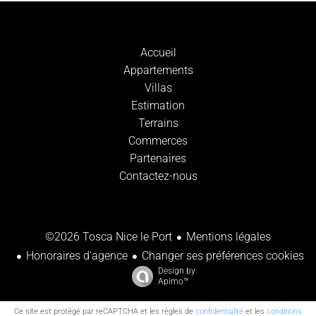
Accueil
Appartements
Villas
Estimation
Terrains
Commerces
Partenaires
Contactez-nous
Mentions légales
©2026 Tosca Nice le Port
Honoraires d'agence
Changer ses préférences cookies
Design by
Apimo™
Ce site est protégé par reCAPTCHA et les règles de
confidentialité
et les
conditions