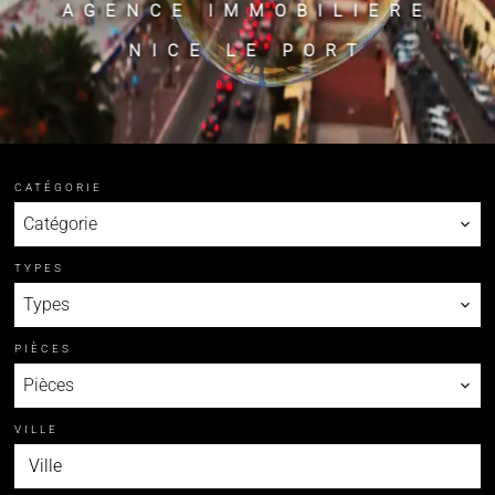
AGENCE IMMOBILIERE
NICE LE PORT
CATÉGORIE
Catégorie
TYPES
Types
PIÈCES
Pièces
VILLE
Ville