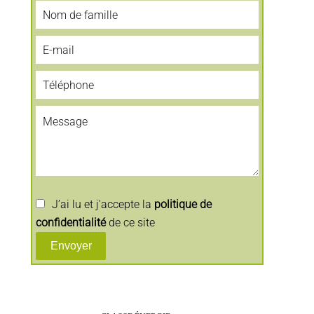
J’ai lu et j'accepte la
politique de
confidentialité
de ce site
Envoyer