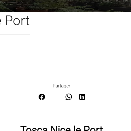
 Port
Partager
Tosca Nice le Port